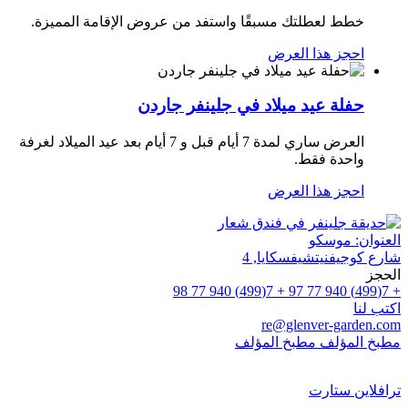
خطط لعطلتك مسبقًا واستفد من عروض الإقامة المميزة.
احجز هذا العرض
حفلة عيد ميلاد في جلينفر جاردن
العرض ساري لمدة 7 أيام قبل و 7 أيام بعد عيد الميلاد لغرفة
واحدة فقط.
احجز هذا العرض
العنوان:
موسكو
شارع كوجيفنيتشيفسكايا, 4
الحجز
+ 7(499) 940 77 98
+ 7(499) 940 77 97
اكتب لنا
re@glenver-garden.com
مطبخ المؤلف
مطبخ المؤلف
ترافلاين ستارت