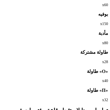
х60
بوفيه
х150
مأدبة
х80
طاولة مشتركة
х28
«O» طاولة
х40
«П» طاولة
х32