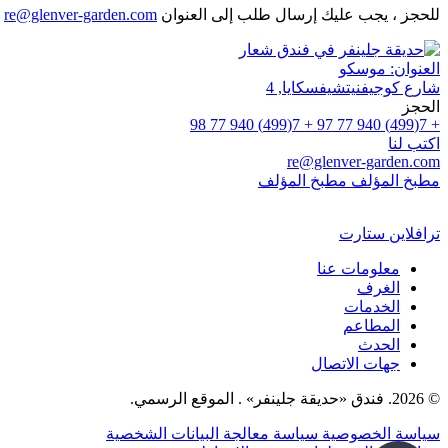
للحجز ، يجب عليك إرسال طلب إلى العنوان
re@glenver-garden.com
العنوان:
موسكو
شارع كوجيفنيتشيفسكايا, 4
الحجز
+ 7(499) 940 77 98
+ 7(499) 940 77 97
اكتب لنا
re@glenver-garden.com
مطبخ المؤلف
مطبخ المؤلف
ترافلاين ستارت
معلومات عنا
الغرف
الخدمات
المطاعم
الحدث
جهات الاتصال
© 2026. فندق «حديقة جلينفر» . الموقع الرسمي.
سياسة الخصوصية
سياسة معالجة البيانات الشخصية