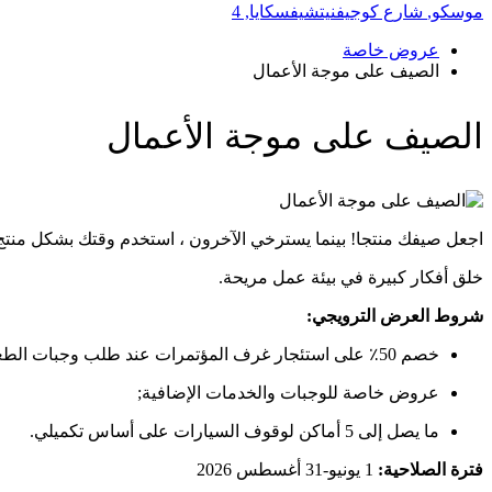
موسكو,
شارع كوجيفنيتشيفسكايا, 4
عروض خاصة
الصيف على موجة الأعمال
الصيف على موجة الأعمال
اجعل صيفك منتجا! بينما يسترخي الآخرون ، استخدم وقتك بشكل منتج - مع خصم 50٪ على تأجير
خلق أفكار كبيرة في بيئة عمل مريحة.
شروط العرض الترويجي:
خصم 50٪ على استئجار غرف المؤتمرات عند طلب وجبات الطعام وفقا لقائمة الولائم (استراحات القهوة ، وجبات الغداء ، حفلات الاستقبال ، إلخ.);
عروض خاصة للوجبات والخدمات الإضافية;
ما يصل إلى 5 أماكن لوقوف السيارات على أساس تكميلي.
فترة الصلاحية:
1 يونيو-31 أغسطس 2026