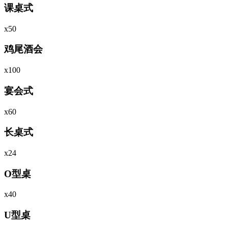
课桌式
х50
鸡尾酒会
х100
宴会式
х60
长桌式
х24
O型桌
х40
U型桌